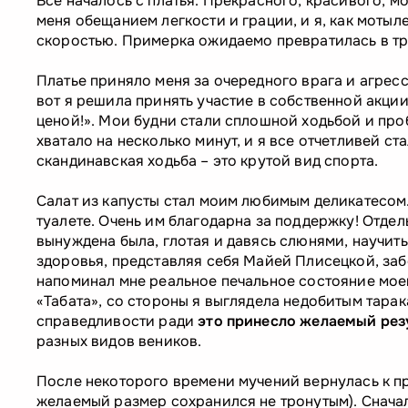
Все началось с платья. Прекрасного, красивого, м
меня обещанием легкости и грации, и я, как мотыле
скоростью. Примерка ожидаемо превратилась в т
Платье приняло меня за очередного врага и агрес
вот я решила принять участие в собственной акци
ценой!». Мои будни стали сплошной ходьбой и про
хватало на несколько минут, и я все отчетливей ста
скандинавская ходьба – это крутой вид спорта.
Салат из капусты стал моим любимым деликатесом. 
туалете. Очень им благодарна за поддержку! Отдел
вынуждена была, глотая и давясь слюнями, научить
здоровья, представляя себя Майей Плисецкой, забе
напоминал мне реальное печальное состояние мое
«Табата», со стороны я выглядела недобитым тара
справедливости ради
это принесло желаемый рез
разных видов веников.
После некоторого времени мучений вернулась к пр
желаемый размер сохранился не тронутым). Снача