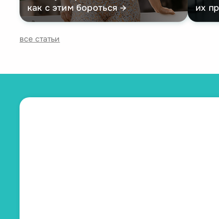
как с этим бороться
их п
все статьи