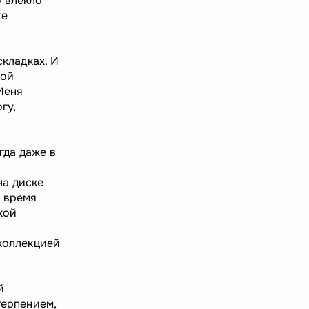
о влекло
же
складках. И
бой
Меня
гу,
гда даже в
и
на диске
е время
кой
 коллекцией
й
терпением,