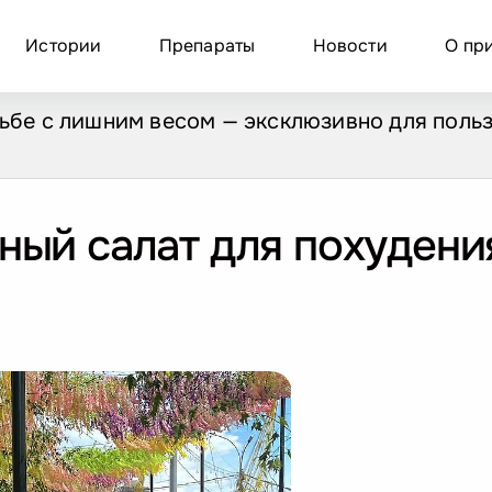
Истории
Препараты
Новости
О пр
рьбе с лишним весом — эксклюзивно
для поль
тный салат для похудени