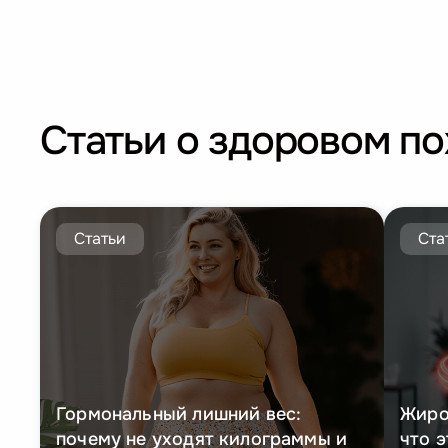
Cтатьи о здоровом п
Статьи
Ста
Гормональный лишний вес:
Жиро
почему не уходят килограммы и
что э