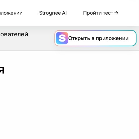
иложении
Stroynee AI
Пройти тест
зователей
Открыть
в приложении
я