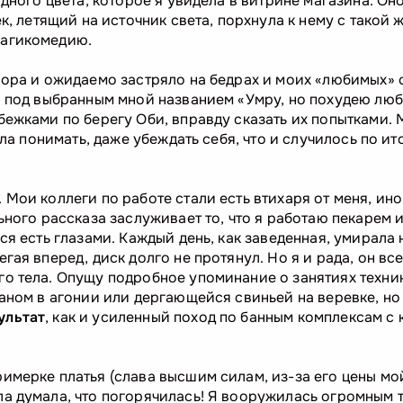
одного цвета, которое я увидела в витрине магазина. Он
к, летящий на источник света, порхнула к нему с такой 
рагикомедию.
сора и ожидаемо застряло на бедрах и моих «любимых» 
и под выбранным мной названием «Умру, но похудею лю
бежками по берегу Оби, вправду сказать их попытками. 
ла понимать, даже убеждать себя, что и случилось по ито
Мои коллеги по работе стали есть втихаря от меня, ино
ьного рассказа заслуживает то, что я работаю пекарем 
ся есть глазами. Каждый день, как заведенная, умирала 
гая вперед, диск долго не протянул. Но я и рада, он вс
го тела. Опущу подробное упоминание о занятиях техни
каном в агонии или дергающейся свиньей на веревке, но
ультат
, как и усиленный поход по банным комплексам с
имерке платья (слава высшим силам, из-за его цены мо
ла думала, что погорячилась! Я вооружилась огромным 