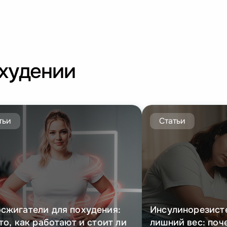
охудении
тьи
Статьи
сжигатели для похудения:
Инсулинорезист
то, как работают и стоит ли
лишний вес: поч