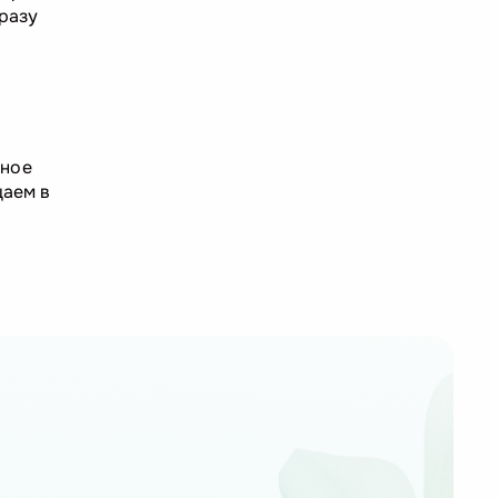
сразу
ьное
щаем в