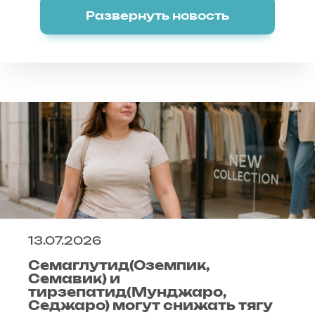
Развернуть новость
13.07.2026
Семаглутид(Оземпик,
Семавик) и
тирзепатид(Мунджаро,
Седжаро) могут снижать тягу