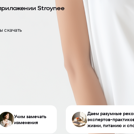
 приложении Stroynee
ы скачать
Даем разумные рек
Учим замечать
экспертов-практико
изменения
жизни, питанию
и сп