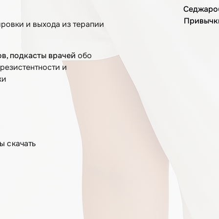
Седжаро
Привычки
ровки и выхода из терапии
ов, подкасты врачей
обо
орезистентности и
жи
ы скачать