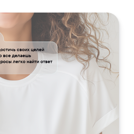
остичь своих целей
то все делаешь
просы легко найти ответ