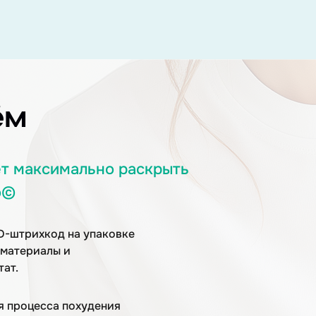
ём
ет
максимально раскрыть
о©
2D-штрихкод
на упаковке
 материалы
и
ат.
я процесса похудения