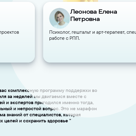
Леонова Елена
Петровна
проектов
Психолог, гештальт и арт-терапевт, сп
работе с РПП.
вас комплексную программу поддержки во
еля за неделей мы двигаемся вместе с
ей и экспертов пригодился именно тогда,
льный и непростой вопрос. Это не марафон
ма знаний от специалистов, которая
их целей и сохранить здоровье