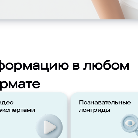
формацию в любом
рмате
идео
Познавательные
 экспертами
лонгриды