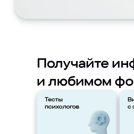
Получайте ин
и любимом фо
Тесты
В
психологов
с