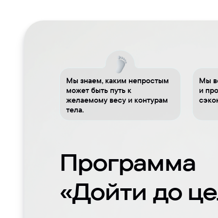
Мы знаем, каким непростым
Мы в
может быть путь к
и пр
желаемому весу и контурам
сэко
тела.
Программа
«Дойти до ц