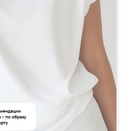
омендации
в -
по образу
орту